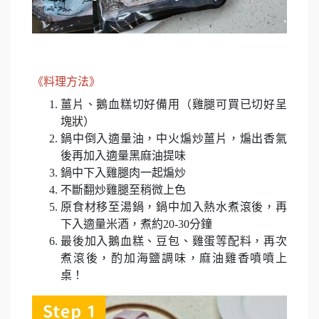
《料理方法》
薑片、鵝血糕切好備用（雞腿可買已切好呈
塊狀）
鍋中倒入適量油，中火煸炒薑片，煸出香氣
後再加入適量黑麻油提味
鍋中下入雞腿肉一起煸炒
不斷翻炒雞腿至稍微上色
原食材移至湯鍋，鍋中加入熱水煮滾後，再
下入適量米酒，煮約
20-30
分鐘
最後加入鵝血糕、豆包、雞蛋等配料，再次
煮滾後，酌加海鹽調味，麻油雞香噴噴上
桌！