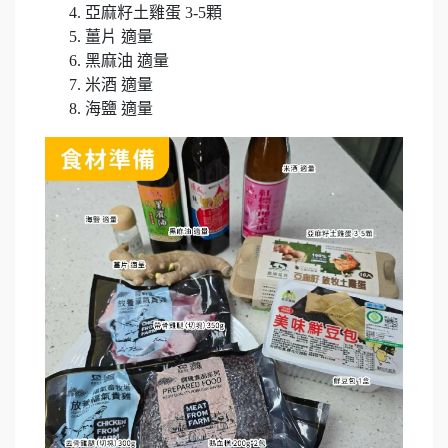
亞麻籽土雞蛋
3-5
顆
薑片
適量
黑麻油
適量
米酒
適量
海鹽
適量