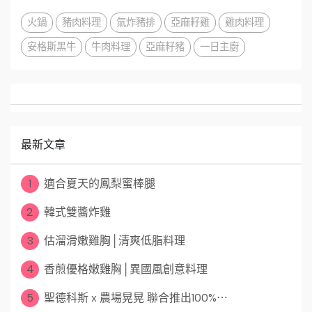
火鍋
豬肉料理
氣炸豬排
亞麻籽雞
雞肉料理
安格斯黑牛
牛肉料理
亞麻籽豬
一日主廚
最新文章
1
適合夏天的鳳梨蜜棒腿
2
韓式雙醬炸雞
3
估溜滑嫩雞胸│清爽低脂料理
4
香煎優格嫩雞胸│異國風創意料理
5
聖德科斯 x 農場晃晃 聯合推出100%⋯