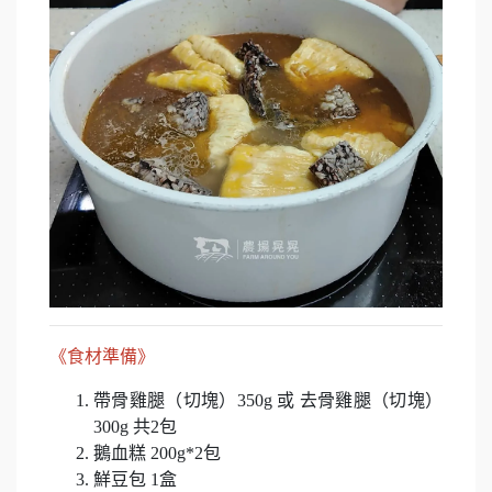
《食材準備》
帶骨雞腿（切塊）
350g
或
去骨雞腿（切塊）
300g
共
2
包
鵝血糕
200g*2
包
鮮豆包
1
盒