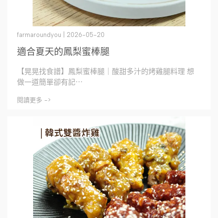
farmaroundyou | 2026-05-20
適合夏天的鳳梨蜜棒腿
【晃晃找食譜】鳳梨蜜棒腿｜酸甜多汁的烤雞腿料理 想
做一道簡單卻有記⋯
閱讀更多 ->