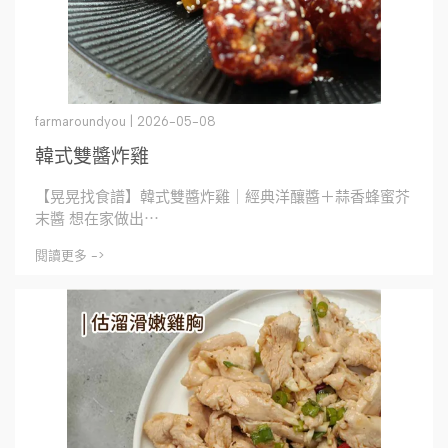
farmaroundyou | 2026-05-08
韓式雙醬炸雞
【晃晃找食譜】韓式雙醬炸雞｜經典洋釀醬＋蒜香蜂蜜芥
末醬 想在家做出⋯
閱讀更多 ->