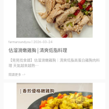
farmaroundyou | 2026-03-24
估溜滑嫩雞胸│清爽低脂料理
【晃晃找食譜】估溜滑嫩雞胸｜清爽低脂高蛋白雞胸肉料
理 天氣越來越熱⋯
閱讀更多 ->