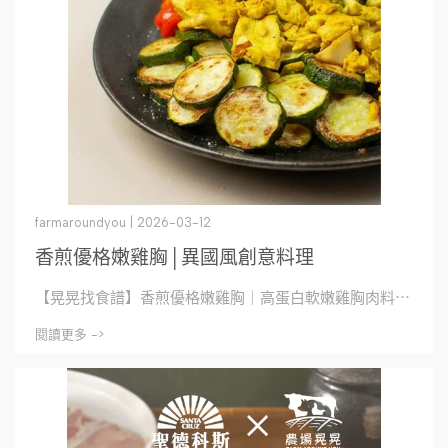
farmaroundyou | 2026-03-12
香煎優格嫩雞胸│異國風創意料理
【晃晃找食譜】香煎優格嫩雞胸｜高蛋白軟嫩雞胸肉料⋯
閱讀更多 ->