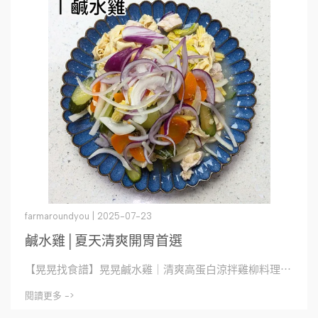
farmaroundyou | 2025-07-23
鹹水雞│夏天清爽開胃首選
【晃晃找食譜】晃晃鹹水雞｜清爽高蛋白涼拌雞柳料理⋯
閱讀更多 ->