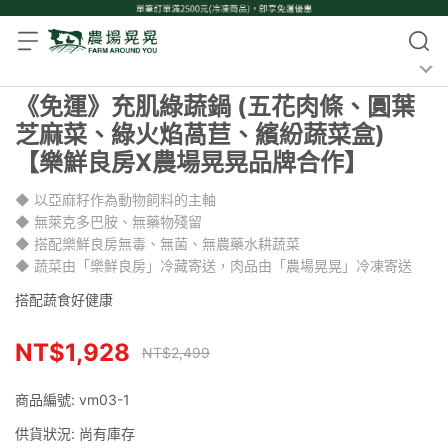
《免運》充肌綠蔬鍋 (五花肉條、圓葉
芝麻菜、綠火焰萵苣、繽紛蔬菜盒)
【樂鮮良房X農場晃晃品牌合作】
◆ 以亞麻籽作為動物飼料的主軸
◆ 無萊克多巴胺、無藥物殘留
◆ 搭配樂鮮良房無毒、無菌、無農藥水耕蔬菜
◆ 蔬菜由「樂鮮良房」冷藏寄送，肉品由「農場晃晃」冷凍寄送
搭配蔬食好健康
NT$1,928
NT$2,499
商品編號:
vm03-1
供貨狀況:
尚有庫存