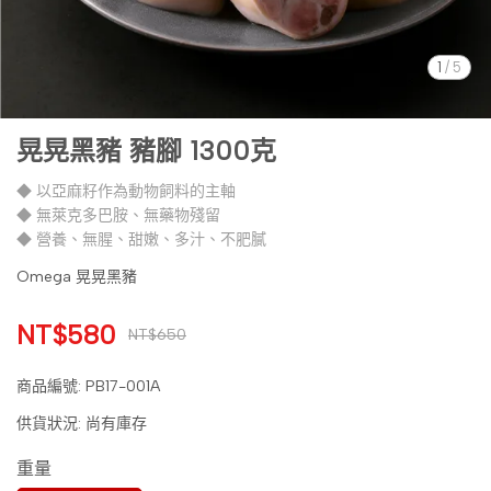
1
/
5
晃晃黑豬 豬腳 1300克
◆ 以亞麻籽作為動物飼料的主軸
◆ 無萊克多巴胺、無藥物殘留
◆ 營養、無腥、甜嫩、多汁、不肥膩
Omega 晃晃黑豬
NT$580
NT$650
商品編號:
PB17-001A
供貨狀況:
尚有庫存
重量