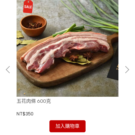
五花肉條 600克
五
NT$350
NT
加入購物車