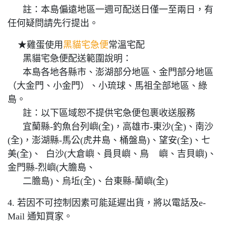
註：本島偏遠地區一週可配送日僅一至兩日，有
任何疑問請先行提出。
★雞蛋使用
黑貓宅急便
常溫宅配
黑貓宅急便配送範圍說明：
本島各地各縣市、澎湖部分地區、金門部分地區
（大金門、小金門）、小琉球、馬祖全部地區、綠
島。
註：以下區域恕不提供宅急便包裹收送服務
宜蘭縣-釣魚台列嶼(全)，高雄市-東沙(全)、南沙
(全)，澎湖縣-馬公(虎井島、桶盤島)、望安(全)、七
美(全)、 白沙(大倉嶼、員貝嶼、鳥 嶼、吉貝嶼)、
金門縣-烈嶼(大膽島、
二膽島)、烏坵(全)、台東縣-蘭嶼(全)
4. 若因不可控制因素可能延遲出貨，將以電話及e-
Mail 通知買家。