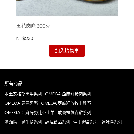
五花肉條 300克
五
NT$220
NT
加入購物車
所有商品
本土安格斯黑牛系列
OMEGA 亞麻籽豬肉系列
OMEGA 晃晃黑豬
OMEGA 亞麻籽放牧土雞蛋
OMEGA 亞麻籽努比亞山羊
放養福氣貴雞系列
滴雞精、滴牛精系列
調理食品系列
伴手禮盒系列
調味料系列