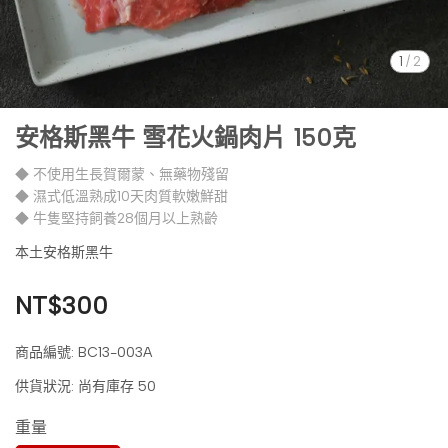
1
/
2
安格斯黑牛 雪花火鍋肉片 150克
◆ 不使用生長賀爾蒙、無藥物殘留
◆ 濕式低溫熟成10天肉質軟嫩鮮甜
◆ 牛隻堅持飼養28個月以上熟齡
本土安格斯黑牛
NT$300
商品編號:
BC13-003A
供貨狀況:
尚有庫存 50
重量