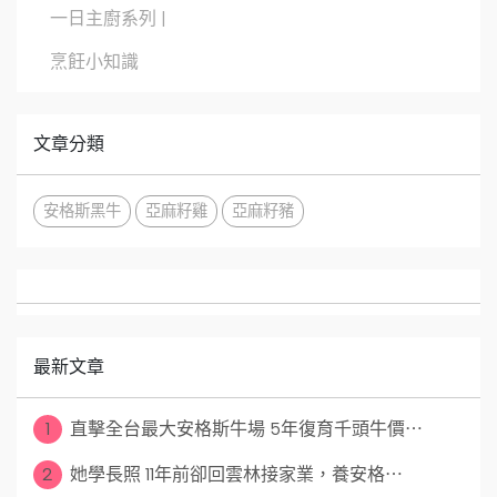
一日主廚系列 |
烹飪小知識
文章分類
安格斯黑牛
亞麻籽雞
亞麻籽豬
最新文章
1
直擊全台最大安格斯牛場 5年復育千頭牛價⋯
2
她學長照 11年前卻回雲林接家業，養安格⋯