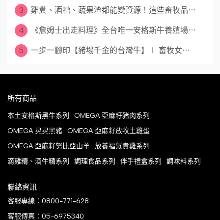
3
雞糞、酒糟、蔬果渣都能變資源！這些畜牧品⋯
4
《詹姆士出走料理》全台唯一安格斯牛養殖場⋯
5
一步一腳印【豬場千金的台灣牛】∣ 畜牧女⋯
所有商品
本土安格斯黑牛系列
OMEGA 亞麻籽豬肉系列
OMEGA 晃晃黑豬
OMEGA 亞麻籽放牧土雞蛋
OMEGA 亞麻籽努比亞山羊
放養福氣貴雞系列
滴雞精、滴牛精系列
調理食品系列
伴手禮盒系列
調味料系列
聯絡資訊
客服專線：0800-771-628
客服傳真：05-6975340