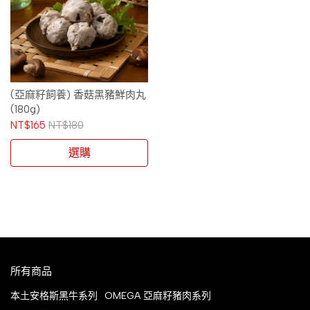
(亞麻籽飼養) 香菇黑豬鮮肉丸
(180g)
NT$165
NT$180
選購
所有商品
本土安格斯黑牛系列
OMEGA 亞麻籽豬肉系列