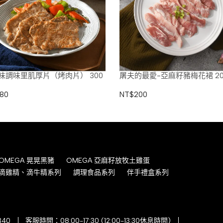
味調味里肌厚片（烤肉片） 300
屠夫的最愛-亞麻籽豬梅花裙 20
80
NT$200
OMEGA 晃晃黑豬
OMEGA 亞麻籽放牧土雞蛋
滴雞精、滴牛精系列
調理食品系列
伴手禮盒系列
340
客服時間：08:00-17:30 (12:00-13:30休息時間)