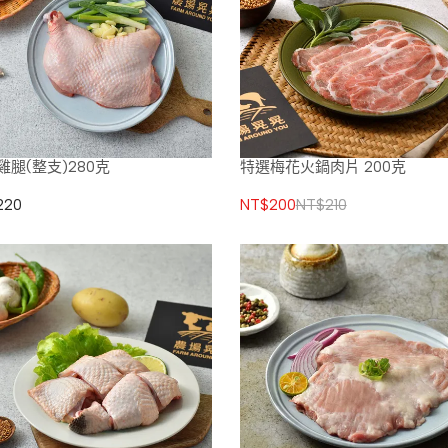
雞腿(整支)280克
特選梅花火鍋肉片 200克
220
NT$200
NT$210