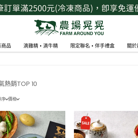
有商品
滴雞精 • 滴牛精
限定聯名 • 伴手禮盒
關於
氣熱銷TOP 10
排序
價格