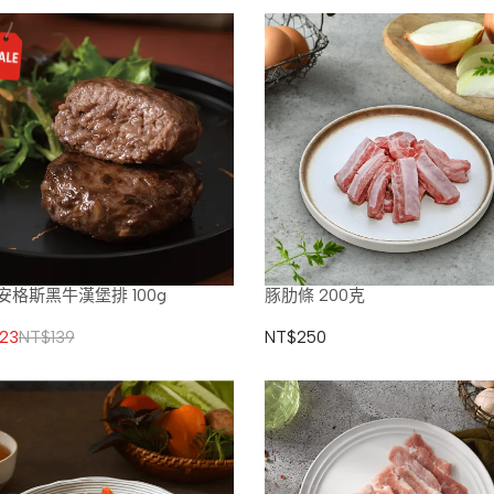
安格斯黑牛漢堡排 100g
豚肋條 200克
23
NT$139
NT$250