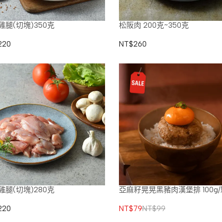
雞腿(切塊)350克
松阪肉 200克~350克
220
NT$260
雞腿(切塊)280克
亞麻籽晃晃黑豬肉漢堡排 100g/
220
NT$79
NT$99